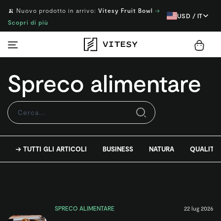
🍌 Nuovo prodotto in arrivo:
Vitesy Fruit Bowl
→
USD / IT
Scopri di più
Spreco alimentare
→ TUTTI GLI ARTICOLI
BUSINESS
NATURA
QUALITÀ 
SPRECO ALIMENTARE
22 lug 2026