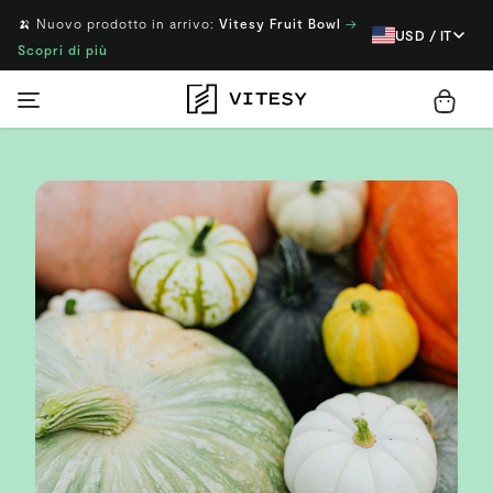
🍌 Nuovo prodotto in arrivo:
Vitesy Fruit Bowl
→
USD / IT
Scopri di più