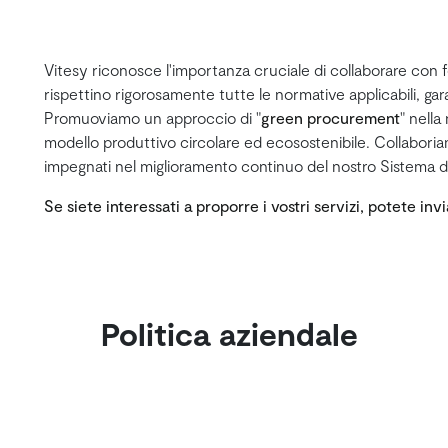
Vitesy riconosce l'importanza cruciale di collaborare con for
rispettino rigorosamente tutte le normative applicabili, ga
Promuoviamo un approccio di "
green procurement
" nella
modello produttivo circolare ed ecosostenibile. Collaboriam
impegnati nel miglioramento continuo del nostro Sistema di
Se siete interessati a proporre i vostri servizi, potete inv
Politica aziendale
per la gestione
della qualità e
dell'ambiente