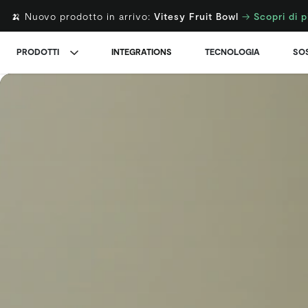
🍌 Nuovo prodotto in arrivo:
Vitesy Fruit Bowl
→
Scopri di p
PRODOTTI
INTEGRATIONS
TECNOLOGIA
SOS