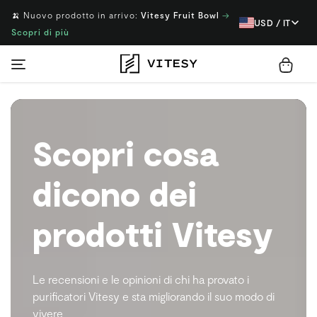
🍌 Nuovo prodotto in arrivo:
Vitesy Fruit Bowl
→
USD / IT
Scopri di più
Scopri cosa
dicono dei
prodotti Vitesy
Le recensioni e le opinioni di chi ha provato i
purificatori Vitesy e sta migliorando il suo modo di
vivere