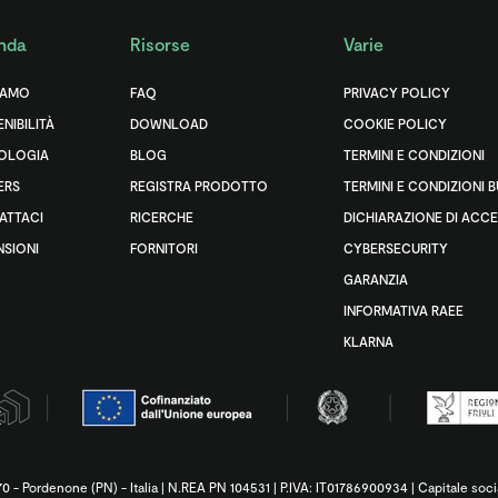
nda
Risorse
Varie
IAMO
FAQ
PRIVACY POLICY
NIBILITÀ
DOWNLOAD
COOKIE POLICY
OLOGIA
BLOG
TERMINI E CONDIZIONI
ERS
REGISTRA PRODOTTO
TERMINI E CONDIZIONI 
ATTACI
RICERCHE
DICHIARAZIONE DI ACCE
NSIONI
FORNITORI
CYBERSECURITY
GARANZIA
INFORMATIVA RAEE
KLARNA
33170 - Pordenone (PN) - Italia | N.REA PN 104531 | P.IVA: IT01786900934 | Capitale so