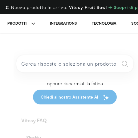
🍌 Nuovo prodotto in arrivo:
Vitesy Fruit Bowl
→
Scopri di p
PRODOTTI
INTEGRATIONS
TECNOLOGIA
SOS
oppure risparmiati la fatica
Chiedi al nostro Assistente AI
Vitesy FAQ
Shelfy