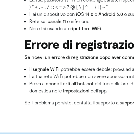
) * + , - . / : ; < = > ? @ [ \ ] ^ _ ` { | } ~ "
Hai un dispositivo con
iOS 14.0
o
Android 6.0
o suc
Rete sul
canale 11
o inferiore.
Non stai usando un
ripetitore WiFi
.
Errore di registrazi
Se ricevi un errore di registrazione dopo aver conn
Il
segnale WiFi
potrebbe essere debole: prova ad avv
La tua rete Wi Fi potrebbe non avere accesso a inter
Prova a
connetterti all’hotspot
del tuo cellulare. 
domestica nelle
Impostazioni
dell'app.
Se il problema persiste, contatta il supporto a
suppo