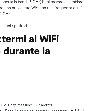
upporta la banda 5 GHz).Puoi provare a cambiare
are una nuova rete WiFi con una frequenza di 2,4
,4 GHz.
lcuni ripetitori.
termi al WiFi
 durante la
ri e lunga massimo 32 caratteri.
. Ecco l'elenco dei caratteri accettati: ! # $ & ' (