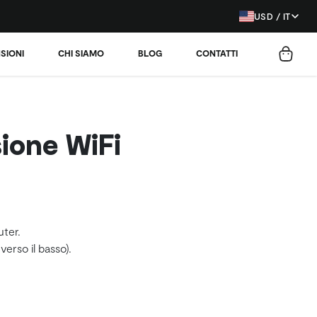
USD / IT
SIONI
CHI SIAMO
BLOG
CONTATTI
ione WiFi
uter.
verso il basso).