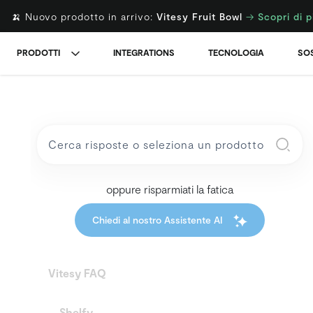
🍌 Nuovo prodotto in arrivo:
Vitesy Fruit Bowl
→
Scopri di p
PRODOTTI
INTEGRATIONS
TECNOLOGIA
SOS
oppure risparmiati la fatica
Chiedi al nostro Assistente AI
Vitesy FAQ
Shelfy