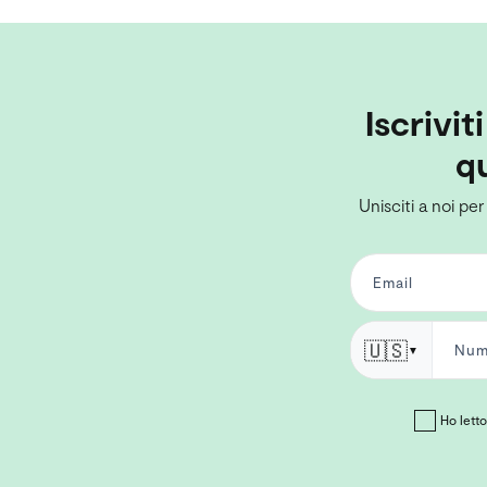
Iscrivit
qu
Unisciti a noi per
🇺🇸
▼
Ho letto 