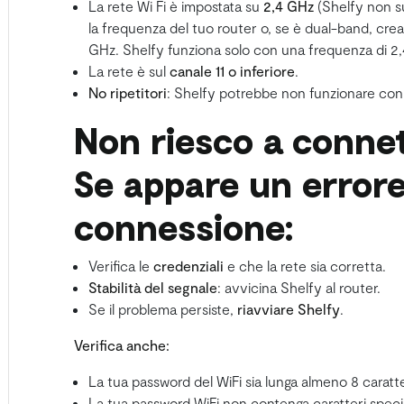
La rete Wi Fi è impostata su
2,4 GHz
(Shelfy non s
la frequenza del tuo router o, se è dual-band, cre
GHz. Shelfy funziona solo con una frequenza di 2
La rete è sul
canale 11 o inferiore
.
No ripetitori
: Shelfy potrebbe non funzionare con a
Non riesco a connet
Se appare un errore
connessione:
Verifica le
credenziali
e che la rete sia corretta.
Stabilità del segnale
: avvicina Shelfy al router.
Se il problema persiste,
riavviare
Shelfy
.
Verifica anche:
La tua password del WiFi sia lunga almeno 8 caratte
La tua password WiFi non contenga caratteri speciali