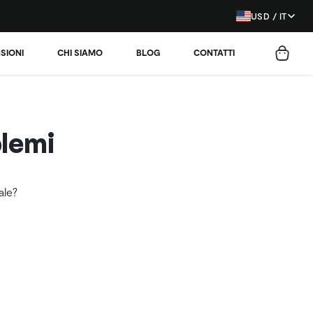
USD / IT
SIONI
CHI SIAMO
BLOG
CONTATTI
blemi
ale?