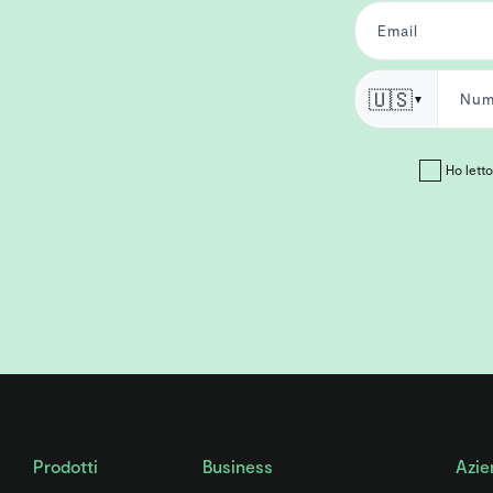
🇺🇸
▼
Ho letto 
Prodotti
Business
Azie