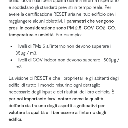
edifici dove i dati della qualità dell’aria interna rispettano
e soddisfano gli standard previsti in tempo reale. Per
avere la certificazione RESET aria nel tuo edificio devi
raggiungere alcuni obiettivi.
I parametri che vengono
presi in considerazione sono PM 2.5, COV, CO2, CO,
temperatura e umidità.
Per esempio:
I livelli di PM2,5 all'interno non devono superare i
35µg / m3.
I livelli di COV indoor non devono superare i 500µg /
m3.
La visione di RESET è che i proprietari e gli abitanti degli
edifici di tutto il mondo misurino ogni dettaglio
necessario degli input e dei risultati del loro edificio.
È
per noi importante farvi notare come la qualità
dell’aria sia tra uno degli aspetti significativi per
valutare la qualità e il benessere all’interno degli
edifici.