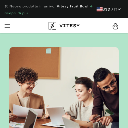
🍌 Nuovo prodotto in arrivo:
Vitesy Fruit Bowl
→
USD / IT
Scopri di più