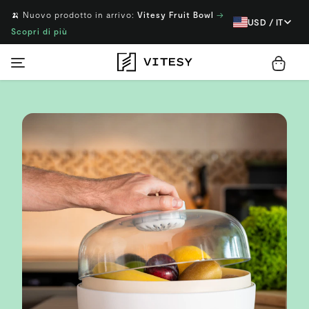
🍌 Nuovo prodotto in arrivo:
Vitesy Fruit Bowl
→
USD / IT
Scopri di più