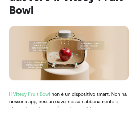
Bowl
Il
Vitesy Fruit Bowl
non è un dispositivo smart. Non ha
nessuna app, nessun cavo, nessun abbonamento
e
niente da configurare. È un sistema fisico, un oggetto
ingegnerizzato con cura che crea le condizioni giuste
affinché la
frutta rimanga fresca significativamente più
a lungo
, interamente grazie alla sua struttura e ai suoi