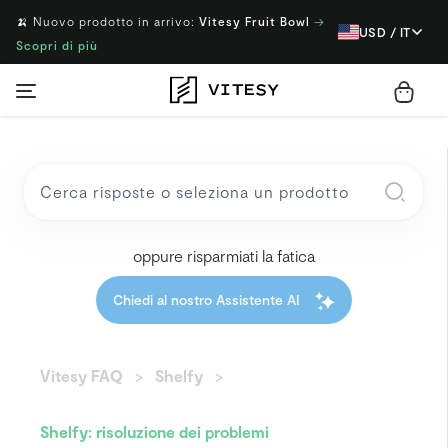
🍌 Nuovo prodotto in arrivo:
Vitesy Fruit Bowl
→
USD / IT
Scopri di più
oppure risparmiati la fatica
Chiedi al nostro Assistente AI
Vitesy FAQ
Shelfy
Shelfy: risoluzione dei problemi