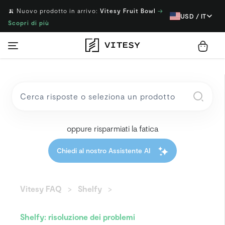
🍌 Nuovo prodotto in arrivo:
Vitesy Fruit Bowl
→
USD / IT
Scopri di più
oppure risparmiati la fatica
Chiedi al nostro Assistente AI
Vitesy FAQ
Shelfy
Shelfy: risoluzione dei problemi