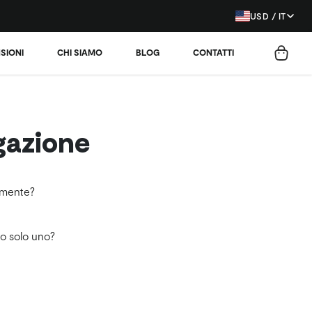
USD / IT
SIONI
CHI SIAMO
BLOG
CONTATTI
igazione
tamente?
 o solo uno?