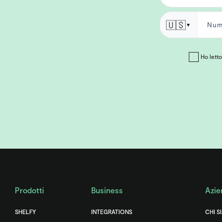
🇺🇸
▼
Ho letto 
Prodotti
Business
Azie
SHELFY
INTEGRATIONS
CHI S