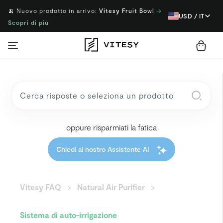
🍌 Nuovo prodotto in arrivo:
Vitesy Fruit Bowl
→
USD / IT
Scopri di più
oppure risparmiati la fatica
Chiedi al nostro Assistente AI
Vitesy FAQ
Natural Air Purifier
Sistema di auto-irrigazione