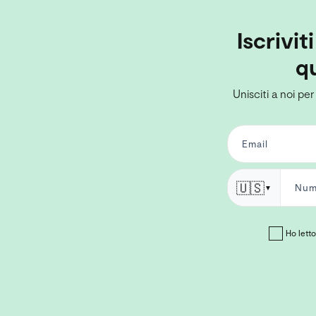
Iscrivit
qu
Unisciti a noi per
🇺🇸
▼
Ho letto 