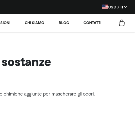
USD / IT
SIONI
CHI SIAMO
BLOG
CONTATTI
 sostanze
nze chimiche aggiunte per mascherare gli odori.