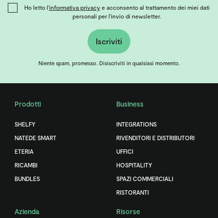
Ho letto l'
informativa privacy
e acconsento al trattamento dei miei dati
personali per l'invio di newsletter.
Iscriviti
Niente spam, promesso. Disiscriviti in qualsiasi momento.
Prodotti
Business
SHELFY
INTEGRATIONS
NATEDE SMART
RIVENDITORI E DISTRIBUTORI
ETERIA
UFFICI
RICAMBI
HOSPITALITY
BUNDLES
SPAZI COMMERCIALI
RISTORANTI
Azienda
Risorse