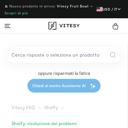
🍌 Nuovo prodotto in arrivo:
Vitesy Fruit Bowl
→
USD / IT
Scopri di più
oppure risparmiati la fatica
Chiedi al nostro Assistente AI
Vitesy FAQ
Shelfy
Shelfy: risoluzione dei problemi