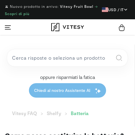
🍌 Nuovo prodotto in arrivo:
Vitesy Fruit Bowl
→
USD / IT
Scopri di più
oppure risparmiati la fatica
Chiedi al nostro Assistente AI
Vitesy FAQ
Shelfy
Batteria