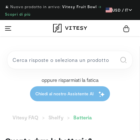
🍌 Nuovo prodotto in arrivo:
Vitesy Fruit Bowl
→
USD / IT
Scopri di più
oppure risparmiati la fatica
Chiedi al nostro Assistente AI
Vitesy FAQ
Shelfy
Batteria