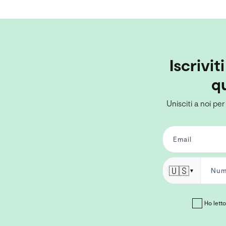
Iscrivit
qu
Unisciti a noi per
🇺🇸
▼
Ho letto 