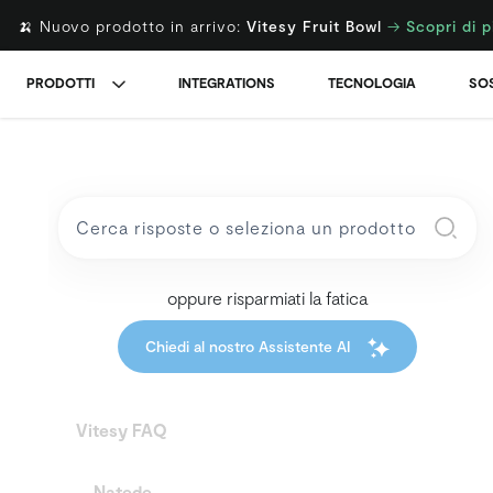
🍌 Nuovo prodotto in arrivo:
Vitesy Fruit Bowl
→
Scopri di p
PRODOTTI
INTEGRATIONS
TECNOLOGIA
SOS
oppure risparmiati la fatica
Chiedi al nostro Assistente AI
Vitesy FAQ
Natede