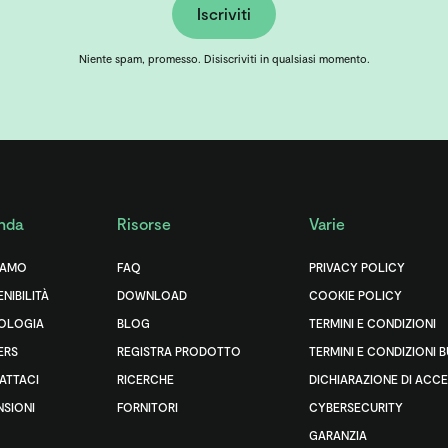
Iscriviti
Niente spam, promesso. Disiscriviti in qualsiasi momento.
nda
Risorse
Varie
IAMO
FAQ
PRIVACY POLICY
NIBILITÀ
DOWNLOAD
COOKIE POLICY
OLOGIA
BLOG
TERMINI E CONDIZIONI
ERS
REGISTRA PRODOTTO
TERMINI E CONDIZIONI 
ATTACI
RICERCHE
DICHIARAZIONE DI ACCE
NSIONI
FORNITORI
CYBERSECURITY
GARANZIA