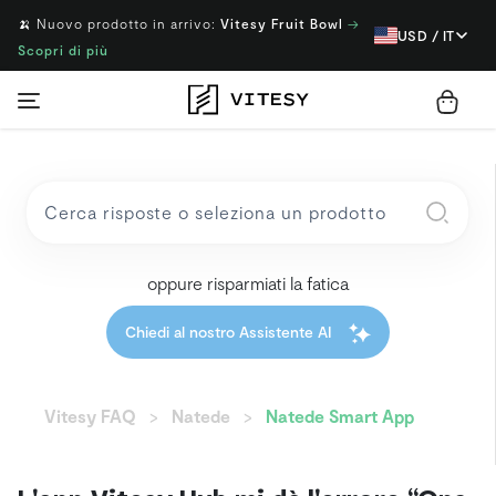
🍌 Nuovo prodotto in arrivo:
Vitesy Fruit Bowl
→
USD / IT
Scopri di più
oppure risparmiati la fatica
Chiedi al nostro Assistente AI
Vitesy FAQ
Natede
Natede Smart App