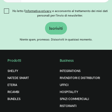
Ho letto l'
informativa privacy
e acconsento al trattamento dei miei dati
personali per l'invio di newsletter.
Iscriviti
Niente spam, promesso. Disiscriviti in qualsiasi momento.
Prodotti
Business
SHELFY
INTEGRATIONS
NATEDE SMART
RIVENDITORI E DISTRIBUTORI
ETERIA
UFFICI
RICAMBI
HOSPITALITY
BUNDLES
SPAZI COMMERCIALI
RISTORANTI