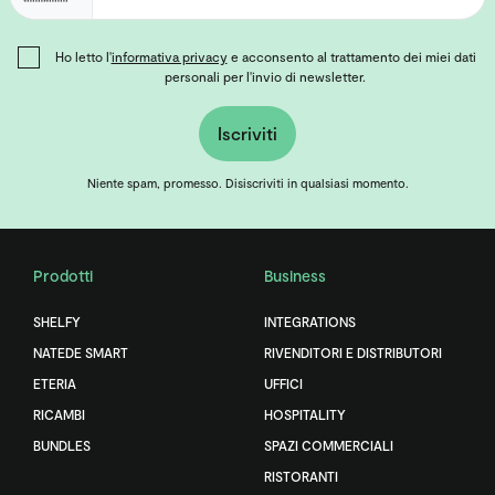
Ho letto l'
informativa privacy
e acconsento al trattamento dei miei dati
personali per l'invio di newsletter.
Iscriviti
Niente spam, promesso. Disiscriviti in qualsiasi momento.
Prodotti
Business
SHELFY
INTEGRATIONS
NATEDE SMART
RIVENDITORI E DISTRIBUTORI
ETERIA
UFFICI
RICAMBI
HOSPITALITY
BUNDLES
SPAZI COMMERCIALI
RISTORANTI