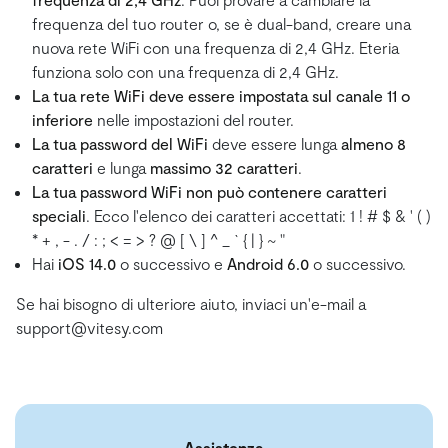
frequenza del tuo router o, se è dual-band, creare una
nuova rete WiFi con una frequenza di 2,4 GHz. Eteria
funziona solo con una frequenza di 2,4 GHz.
La tua rete WiFi deve essere impostata sul canale 11 o
inferiore
nelle impostazioni del router.
La tua password del WiFi
deve essere lunga
almeno 8
caratteri
e lunga
massimo 32 caratteri
.
La tua password WiFi non può contenere caratteri
speciali
. Ecco l'elenco dei caratteri accettati: 1 ! # $ & ' ( )
* + , - . / : ; < = > ? @ [ \ ] ^ _ ` { | } ~ "
Hai
iOS 14.0
o successivo e
Android 6.0
o successivo.
Se hai bisogno di ulteriore aiuto, inviaci un'e-mail a
support@vitesy.com
Assistenza