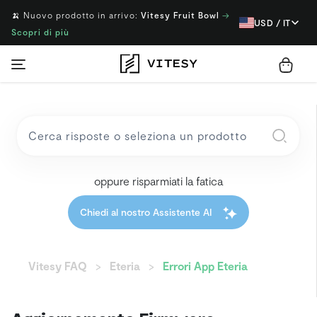
🍌 Nuovo prodotto in arrivo:
Vitesy Fruit Bowl
→
USD / IT
Scopri di più
oppure risparmiati la fatica
Chiedi al nostro Assistente AI
Vitesy FAQ
Eteria
Errori App Eteria