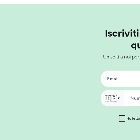
Iscrivit
qu
Unisciti a noi per
🇺🇸
▼
Ho letto 