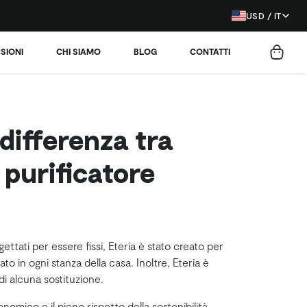
USD / IT
SIONI
CHI SIAMO
BLOG
CONTATTI
 differenza tra
 purificatore
gettati per essere fissi, Eteria è stato creato per
to in ogni stanza della casa. Inoltre, Eteria è
di alcuna sostituzione.
mico e il pieno rispetto della sostenibilità.