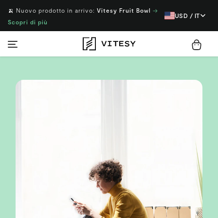
🍌 Nuovo prodotto in arrivo:
Vitesy Fruit Bowl
→
USD / IT
Scopri di più