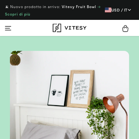
🍌 Nuovo prodotto in arrivo:
Vitesy Fruit Bowl
→
USD / IT
Scopri di più