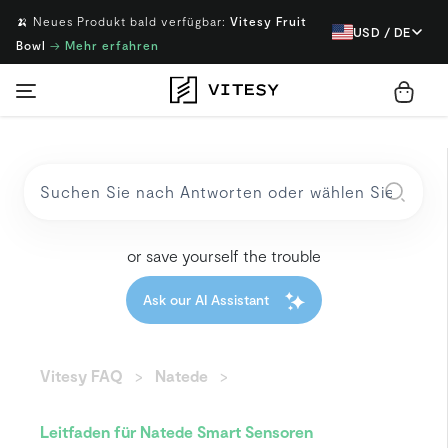
🍌 Neues Produkt bald verfügbar:
Vitesy Fruit
USD / DE
Bowl
→
Mehr erfahren
or save yourself the trouble
Ask our AI Assistant
Vitesy FAQ
Natede
Leitfaden für Natede Smart Sensoren