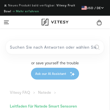
🍌 Neues Produkt bald verfügbar:
Vitesy Fruit
USD / DE
Bowl
→
Mehr erfahren
or save yourself the trouble
Ask our AI Assistant
Vitesy FAQ
Natede
Leitfaden für Natede Smart Sensoren