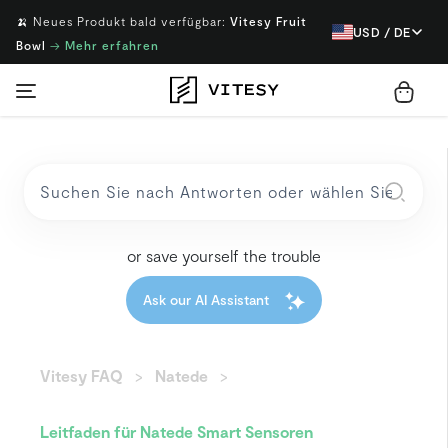
🍌 Neues Produkt bald verfügbar:
Vitesy Fruit
USD / DE
Bowl
→
Mehr erfahren
or save yourself the trouble
Ask our AI Assistant
Vitesy FAQ
Natede
Leitfaden für Natede Smart Sensoren