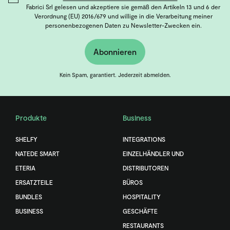
Fabrici Srl gelesen und akzeptiere sie gemäß den Artikeln 13 und 6 der
Verordnung (EU) 2016/679 und willige in die Verarbeitung meiner
personenbezogenen Daten zu Newsletter-Zwecken ein.
Abonnieren
Kein Spam, garantiert. Jederzeit abmelden.
Produkte
Business
SHELFY
INTEGRATIONS
NATEDE SMART
EINZELHÄNDLER UND
ETERIA
DISTRIBUTOREN
ERSATZTEILE
BÜROS
BUNDLES
HOSPITALITY
BUSINESS
GESCHÄFTE
RESTAURANTS