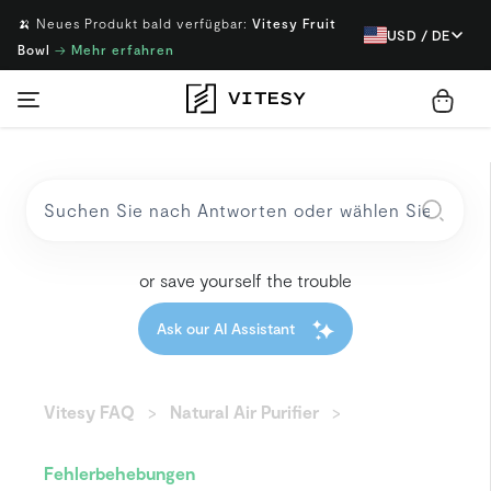
🍌 Neues Produkt bald verfügbar:
Vitesy Fruit
USD / DE
Bowl
→
Mehr erfahren
or save yourself the trouble
Ask our AI Assistant
Vitesy FAQ
Natural Air Purifier
Fehlerbehebungen