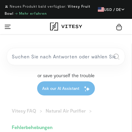
🍌 Neues Produkt bald verfügbar:
Vitesy Fruit
USD / DE
Bowl
→
Mehr erfahren
or save yourself the trouble
Ask our AI Assistant
Vitesy FAQ
Natural Air Purifier
Fehlerbehebungen