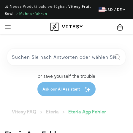
🍌 Neues Produkt bald verfügbar:
Vitesy Fruit
USD / DE
Bowl
→
Mehr erfahren
or save yourself the trouble
Ask our AI Assistant
Vitesy FAQ
Eteria
Eteria App Fehler