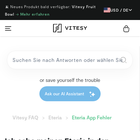
🍌 Neues Produkt bald verfügbar:
Vitesy Fruit
USD / DE
Bowl
→
Mehr erfahren
or save yourself the trouble
Ask our AI Assistant
Vitesy FAQ
Eteria
Eteria App Fehler