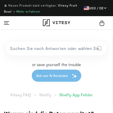
🍌 Neues Produkt bald verfügbar:
Vitesy Fruit
USD / DE
Bowl
→
Mehr erfahren
or save yourself the trouble
Ask our AI Assistant
Vitesy FAQ
Shelfy
Shelfy App Fehler