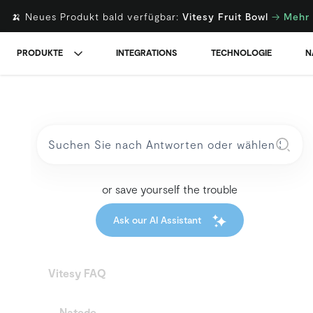
🍌 Neues Produkt bald verfügbar:
Vitesy Fruit Bowl
→
Mehr 
PRODUKTE
INTEGRATIONS
TECHNOLOGIE
N
or save yourself the trouble
Ask our AI Assistant
Vitesy FAQ
Natede