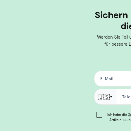
Sichern 
di
Werden Sie Teil 
für bessere 
🇺🇸
▼
Ich habe die
D
Artikeln 13 u