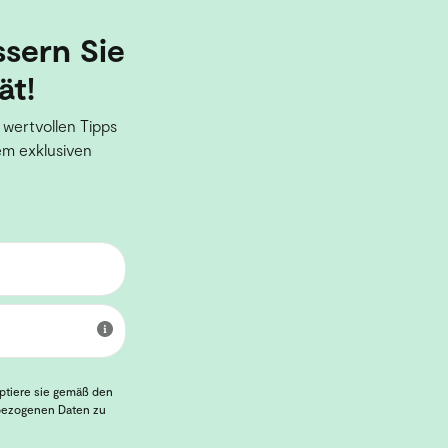
ssern Sie
ät!
 wertvollen Tipps
em exklusiven
eptiere sie gemäß den
nbezogenen Daten zu