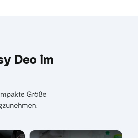
esy Deo im
kompakte Größe
wegzunehmen.