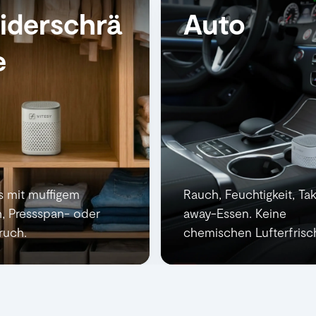
eiderschrä
Auto
e
s mit muffigem
Rauch, Feuchtigkeit, Ta
, Pressspan- oder
away-Essen. Keine
ruch.
chemischen Lufterfrisch