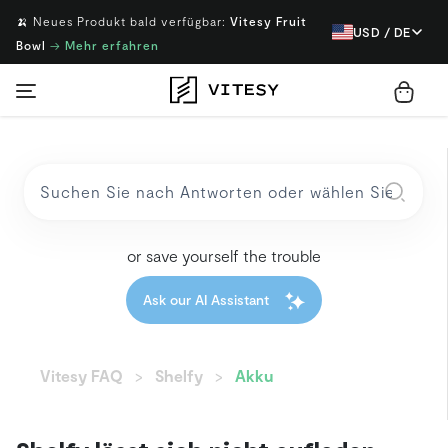
🍌 Neues Produkt bald verfügbar:
Vitesy Fruit
USD / DE
Bowl
→
Mehr erfahren
or save yourself the trouble
Ask our AI Assistant
Vitesy FAQ
Shelfy
Akku