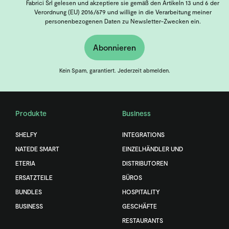
Fabrici Srl gelesen und akzeptiere sie gemäß den Artikeln 13 und 6 der
Verordnung (EU) 2016/679 und willige in die Verarbeitung meiner
personenbezogenen Daten zu Newsletter-Zwecken ein.
Abonnieren
Kein Spam, garantiert. Jederzeit abmelden.
Produkte
Business
SHELFY
INTEGRATIONS
NATEDE SMART
EINZELHÄNDLER UND
ETERIA
DISTRIBUTOREN
ERSATZTEILE
BÜROS
BUNDLES
HOSPITALITY
BUSINESS
GESCHÄFTE
RESTAURANTS