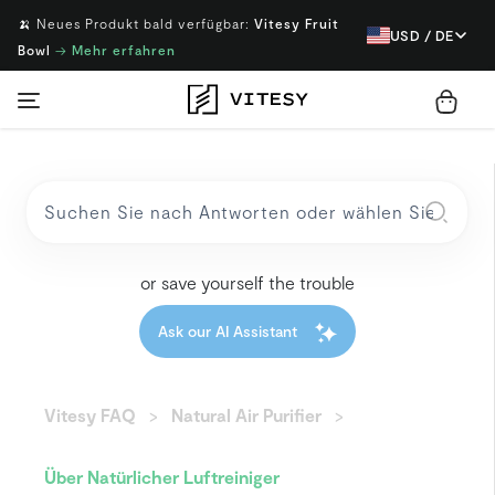
🍌 Neues Produkt bald verfügbar:
Vitesy Fruit
USD / DE
Bowl
→
Mehr erfahren
or save yourself the trouble
Ask our AI Assistant
Vitesy FAQ
Natural Air Purifier
Über Natürlicher Luftreiniger