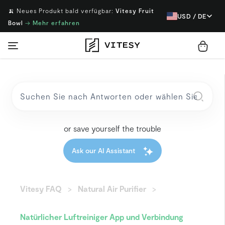
🍌 Neues Produkt bald verfügbar:
Vitesy Fruit
USD / DE
Bowl
→
Mehr erfahren
or save yourself the trouble
Ask our AI Assistant
Vitesy FAQ
Natural Air Purifier
Natürlicher Luftreiniger App und Verbindung