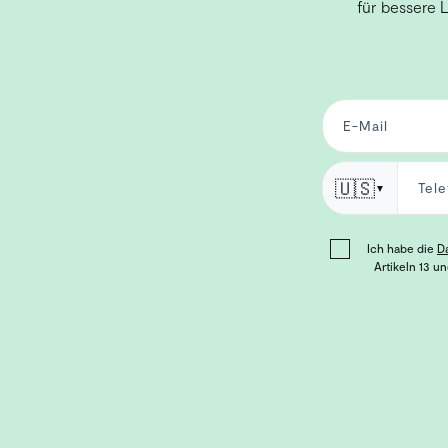
für bessere 
🇺🇸
▼
Ich habe die
D
Artikeln 13 u