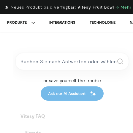
🍌 Neues Produkt bald verfügbar:
Vitesy Fruit Bowl
→
Mehr 
PRODUKTE
INTEGRATIONS
TECHNOLOGIE
N
or save yourself the trouble
Ask our AI Assistant
Vitesy FAQ
Natede