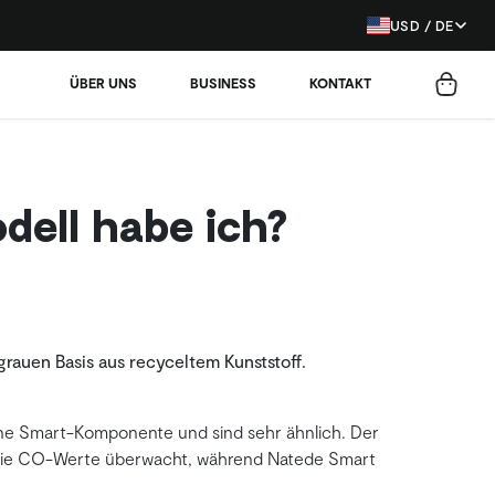
USD / DE
ÜBER UNS
BUSINESS
KONTAKT
ell habe ich?
 grauen Basis aus recyceltem Kunststoff.
ne Smart-Komponente und sind sehr ähnlich. Der
n die CO-Werte überwacht, während Natede Smart