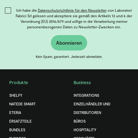
Ich habe die
Datenschutzrichtlinie für den Newsletter
von Laboratori
Fabrici Srl gelesen und akzeptiere sie gemäß den Artikeln 13 und 6 der
Verordnung (EU) 2016/679 und willige in die Verarbeitung meiner
personenbezogenen Daten zu Newsletter-Zwecken ein.
Abonnieren
Kein Spam, garantiert. Jederzeit abmelden.
Produkte
Business
SHELFY
INTEGRATIONS
NATEDE SMART
EINZELHÄNDLER UND
ETERIA
DISTRIBUTOREN
ERSATZTEILE
BÜROS
BUNDLES
HOSPITALITY