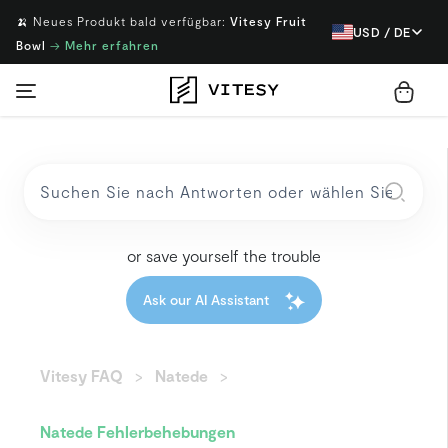
🍌 Neues Produkt bald verfügbar:
Vitesy Fruit
USD / DE
Bowl
→
Mehr erfahren
or save yourself the trouble
Ask our AI Assistant
Vitesy FAQ
Natede
Natede Fehlerbehebungen