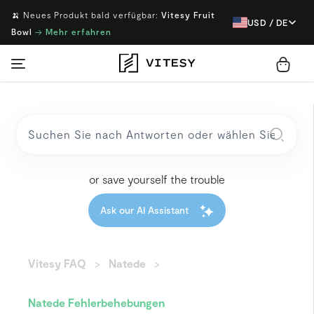
🍌 Neues Produkt bald verfügbar:
Vitesy Fruit
USD / DE
Bowl
→
Mehr erfahren
or save yourself the trouble
Ask our AI Assistant
Vitesy FAQ
Natede
Natede Fehlerbehebungen