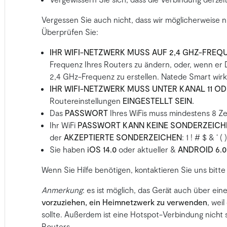
Vergessen Sie auch nicht, dass wir möglicherweise ni
Überprüfen Sie:
IHR WIFI-NETZWERK MUSS AUF 2,4 GHZ-FREQU
Frequenz Ihres Routers zu ändern, oder, wenn er D
2,4 GHz-Frequenz zu erstellen. Natede Smart wirk
IHR WIFI-NETZWERK MUSS UNTER KANAL 11 OD
Routereinstellungen
EINGESTELLT SEIN.
Das
PASSWORT
Ihres WiFis muss mindestens 8 Ze
Ihr WiFi
PASSWORT KANN KEINE SONDERZEICH
der
AKZEPTIERTE SONDERZEICHEN
: 1 ! # $ & ‘ ( 
Sie haben
iOS 14.0
oder aktueller &
ANDROID 6.0
Wenn Sie Hilfe benötigen, kontaktieren Sie uns bit
Anmerkung
: es ist möglich, das Gerät auch über ei
vorzuziehen, ein Heimnetzwerk zu verwenden
, wei
sollte. Außerdem ist eine Hotspot-Verbindung nicht s
Routers.