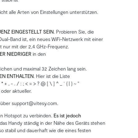
cht alle Arten von Einstellungen unterstützen.
ENZ EINGESTELLT SEIN
. Probieren Sie, die
ual-Band ist, ein neues WiFi-Netzwerk mit einer
t nur mit der 2,4 GHz-Frequenz.
ER NIEDRIGER
in den
ichen und maximal 32 Zeichen lang sein.
EN ENTHALTEN
. Hier ist die Liste
) * + , - . / : ; < = > ? @ [ \ ] ^ _ ` { | } ~ "
oder aktueller.
te über support@vitesy.com.
nen Hotspot zu verbinden.
Es ist jedoch
l das Handy ständig in der Nähe des Geräts stehen
o stabil und dauerhaft wie die eines festen