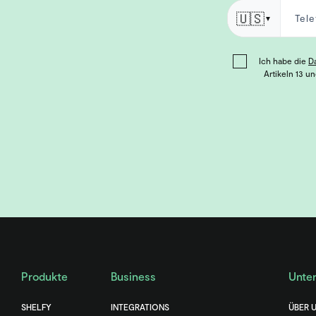
🇺🇸
▼
Ich habe die
D
Artikeln 13 u
Produkte
Business
Unte
SHELFY
INTEGRATIONS
ÜBER 