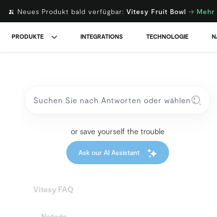
🍌 Neues Produkt bald verfügbar:
Vitesy Fruit Bowl
→
Mehr 
PRODUKTE
INTEGRATIONS
TECHNOLOGIE
N
or save yourself the trouble
Ask our AI Assistant
Vitesy FAQ
Natede