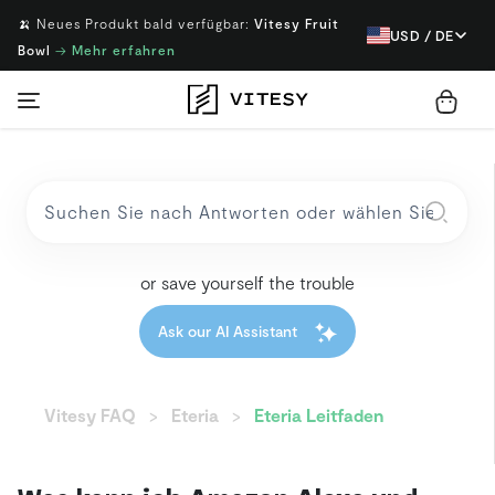
🍌 Neues Produkt bald verfügbar:
Vitesy Fruit
USD / DE
Bowl
→
Mehr erfahren
or save yourself the trouble
Ask our AI Assistant
Vitesy FAQ
Eteria
Eteria Leitfaden