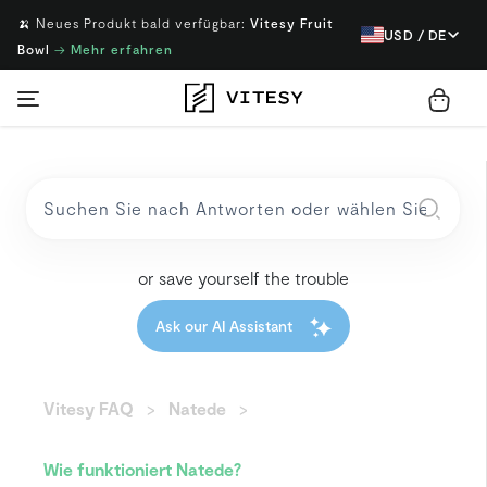
🍌 Neues Produkt bald verfügbar:
Vitesy Fruit
USD / DE
Bowl
→
Mehr erfahren
or save yourself the trouble
Ask our AI Assistant
Vitesy FAQ
Natede
Wie funktioniert Natede?