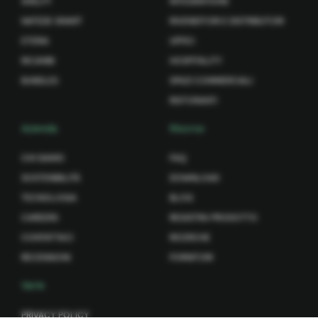
SHELFY
INTEGRATIONS
NATEDE SMART
RIVENDITORI E DISTRIBUTORI
ETERIA
UFFICI
RICAMBI
HOSPITALITY
BUNDLES
SPAZI COMMERCIALI
RISTORANTI
Azienda
Risorse
CHI SIAMO
FAQ
SOSTENIBILITÀ
DOWNLOAD
TECNOLOGIA
BLOG
CAREERS
REGISTRA PRODOTTO
CONTATTACI
RICERCHE
RECENSIONI
FORNITORI
Varie
PRIVACY POLICY