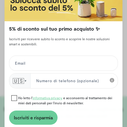
5% di sconto sul tuo primo acquisto ✨
Iscriviti per ricevere subito lo sconto e scoprire le nostre soluzioni
smart e sostenibili.
🇺🇸
▼
Ho letto l'
informativa privacy
e acconsento al trattamento dei
miei dati personali per l'invio di newsletter.
Iscriviti ora, ricevi il 5% di sconto e migliora la
qualità dell'aria e dei tuoi alimenti!
Iscriviti e risparmia
Unisciti a noi per accedere a sconti esclusivi, consigli e