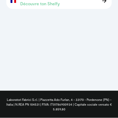
Découvre ton Shelfy
Laboratori Fabrici S.r.l. | Piazzetta Ado Furlan, 4 - 33170 - Pordenone (PN) -
Italia | N.REA PN 104531 | P.IVA: IT01786900934 | Capitale sociale versato €
5.859,80