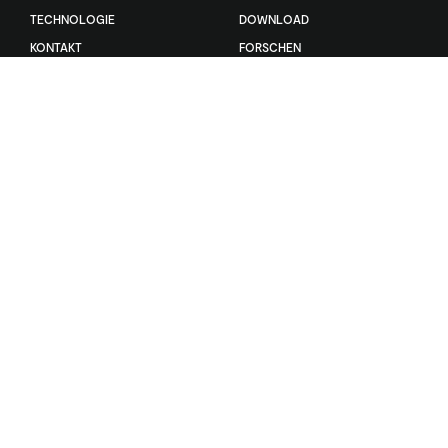
TECHNOLOGIE
DOWNLOAD
KONTAKT
FORSCHEN
Sonstige
DATENSCHUTZPOLITIK
COOKIE-POLITIK
BEDINGUNGEN UND
KONDITIONEN
GESCHÄFTSBEDINGUNGEN UND
KONDITIONEN
CYBERSECURITY
GEWÄHRLEISTUNG
WEEE-INFORMATIONEN
KLARNA